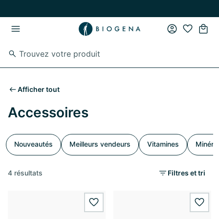
Passer au contenu principal
Passer à la navigation principale
Afficher tout
Accessoires
Nouveautés
Meilleurs vendeurs
Vitamines
Minéra
4 résultats
Filtres et tri
wishlist.add
wishl