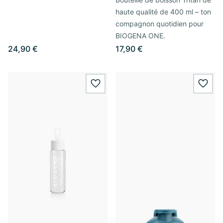
haute qualité de 400 ml – ton
compagnon quotidien pour
BIOGENA ONE.
24,90 €
17,90 €
wishlist.add
wishl