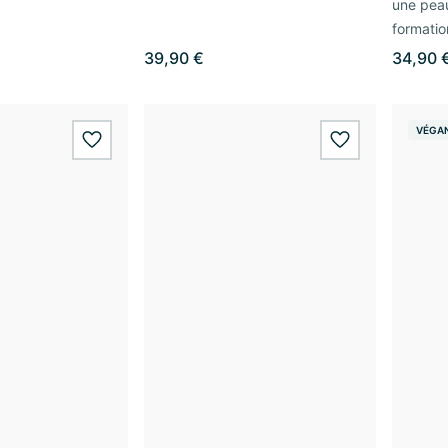
une peau
formatio
39,90 €
34,90 
VÉGA
wishlist.add
wishlist.add