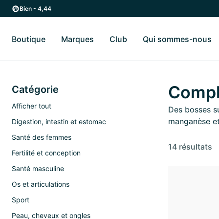
Passer au contenu principal
Passer à la navigation principale
Bien - 4,44
Boutique
Marques
Club
Qui sommes-nous
Basculer vers le sous-menu Boutique
Basculer vers le sous-menu Marques
Ba
Complé
Catégorie
Afficher tout
Des bosses su
manganèse et
Digestion, intestin et estomac
Santé des femmes
14 résultats
Fertilité et conception
Santé masculine
Os et articulations
Sport
Peau, cheveux et ongles