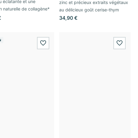
 éclatante et une
zinc et précieux extraits végétaux
n naturelle de collagène*
au délicieux goût cerise-thym
€
34,90 €
N
wishlist.add
wishlis