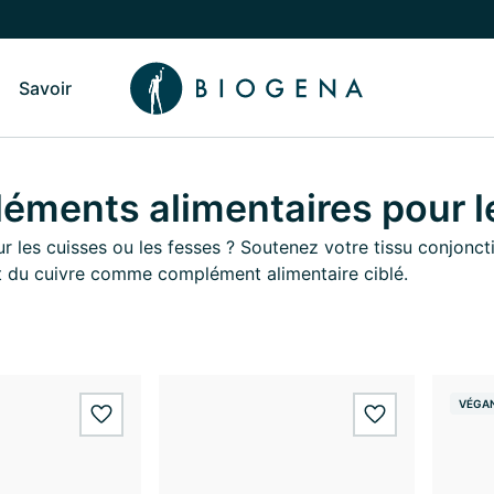
Savoir
sculer vers le sous-menu Qui sommes-nous
Basculer vers le sous-menu Savoir
ments alimentaires pour le
r les cuisses ou les fesses ? Soutenez votre tissu conjonctif
 du cuivre comme complément alimentaire ciblé.
VÉGA
wishlist.add
wishlist.add