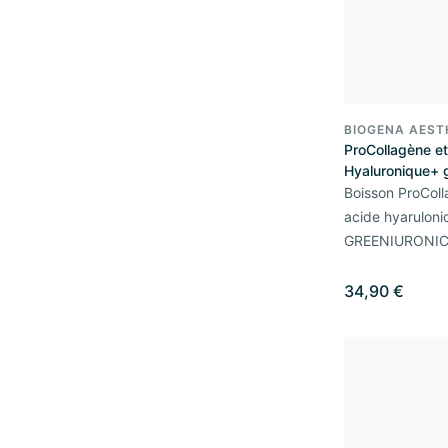
BIOGENA AEST
ProCollagène e
Hyaluronique+ 
Boisson ProCol
acide hyaruloni
GREENIURONIC®
34,90 €