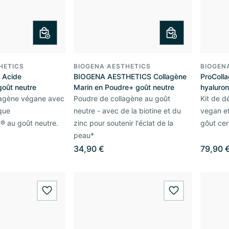
HETICS
BIOGENA AESTHETICS
BIOGEN
t Acide
BIOGENA AESTHETICS Collagène
ProColla
goût neutre
Marin en Poudre+ goût neutre
hyaluro
lagène végane avec
Poudre de collagène au goût
Kit de 
que
neutre - avec de la biotine et du
vegan et
 au goût neutre.
zinc pour soutenir l'éclat de la
gôut cer
peau*
34,90 €
79,90 
wishlist.add
wishlist.add