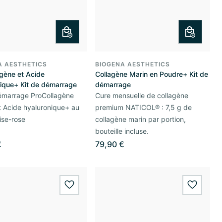
A AESTHETICS
BIOGENA AESTHETICS
gène et Acide
Collagène Marin en Poudre+ Kit de
nique+ Kit de démarrage
démarrage
démarrage ProCollagène
Cure mensuelle de collagène
 Acide hyaluronique+ au
premium NATICOL® : 7,5 g de
ise-rose
collagène marin par portion,
bouteille incluse.
€
79,90 €
wishlist.add
wishlis