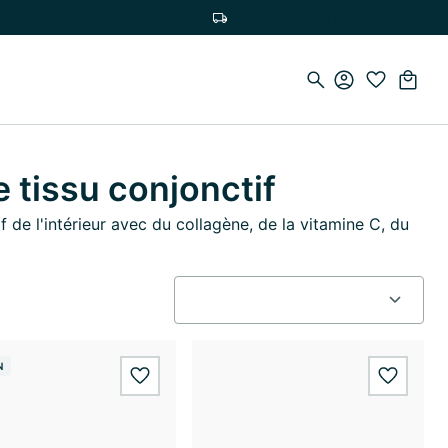
Livraison gratuite à partir de 75 €
 tissu conjonctif
 de l'intérieur avec du collagène, de la vitamine C, du
N
wishlist.add
wishlis