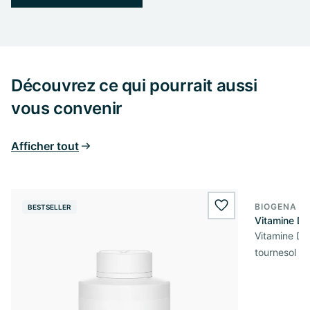
Découvrez ce qui pourrait aussi
vous convenir
Afficher tout
BIOGENA E
BESTSELLER
BESTSELL
wishlist.add
Vitamine D3
Vitamine D3 
tournesol de