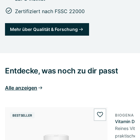
Zertifiziert nach FSSC 22000
Mehr über Qualität & Forschung
Entdecke, was noch zu dir passt
Alle anzeigen
BIOGENA E
BESTSELLER
BESTSELL
wishlist.add
Vitamin D3 
Reines Vita
praktischer