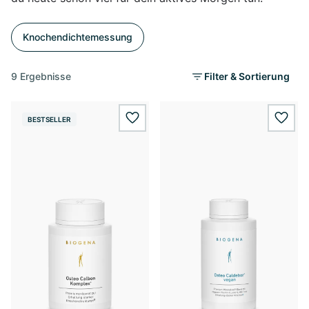
Knochendichtemessung
9 Ergebnisse
Filter & Sortierung
BESTSELLER
wishlist.add
wishl