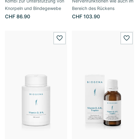
Kombi zur Unterstützung von
Nervenfunktionen wie auch im
Knorpeln und Bindegewebe
Bereich des Rückens
CHF 86.90
CHF 103.90
wishlist.add
wishl