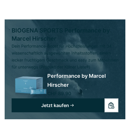
BIOGENA SPORTS Performance by
Marcel Hirscher
Dein Performance-Boost für Höchstleistungen mit 34
wissenschaftlich ausgewählten Inhaltsstoffen, einem
lecker fruchtigem Geschmack und easy zum Mitnehmen
für unterwegs (Produkt der Kölner Liste®)
Performance by Marcel
Hirscher
CHF 89.90
Jetzt kaufen