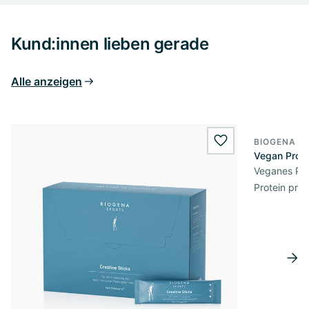
Kund:innen lieben gerade
Alle anzeigen
BIOGENA S
wishlist.add
Vegan Prote
Veganes Prot
Protein pro 