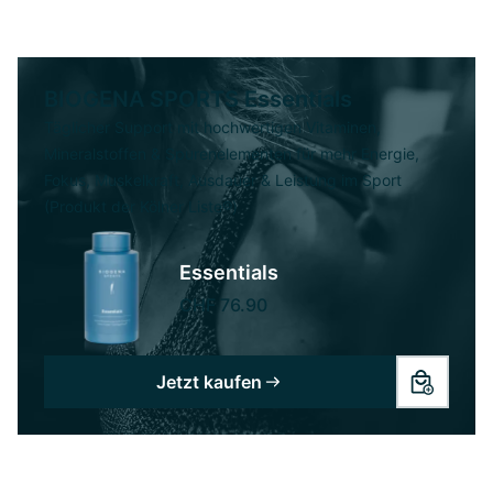
BIOGENA SPORTS Essentials
Täglicher Support mit hochwertigen Vitaminen,
Mineralstoffen & Spurenelementen für mehr Energie,
Fokus, Muskelkraft, Ausdauer & Leistung im Sport
(Produkt der Kölner Liste®)
Essentials
CHF 76.90
Jetzt kaufen