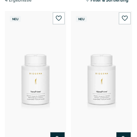
NEU
NEU
wishlist.add
wishl