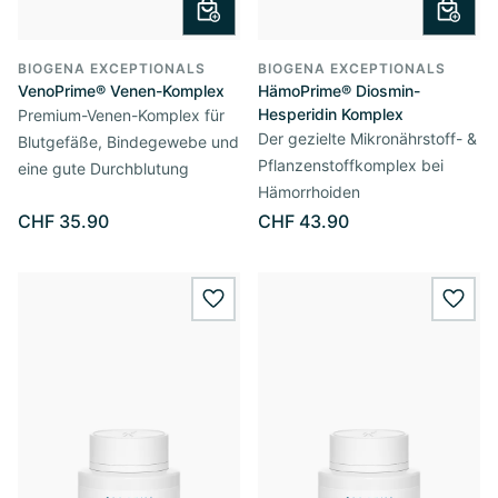
BIOGENA EXCEPTIONALS
BIOGENA EXCEPTIONALS
VenoPrime® Venen-Komplex
HämoPrime® Diosmin-
Hesperidin Komplex
Premium-Venen-Komplex für
Der gezielte Mikronährstoff- &
Blutgefäße, Bindegewebe und
Pflanzenstoffkomplex bei
eine gute Durchblutung
Hämorrhoiden
CHF 35.90
CHF 43.90
wishlist.add
wishl