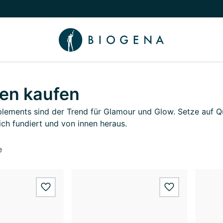
chalten
menü Wissen umschalten
gen kaufen
lements sind der Trend für Glamour und Glow. Setze auf Qu
ich fundiert und von innen heraus.
e
wishlist.add
wishlist.add