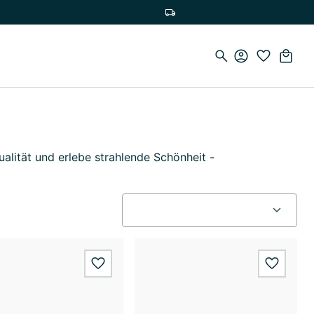
Versandkostenfrei ab 75 CHF
alität und erlebe strahlende Schönheit -
wishlist.add
wishlis