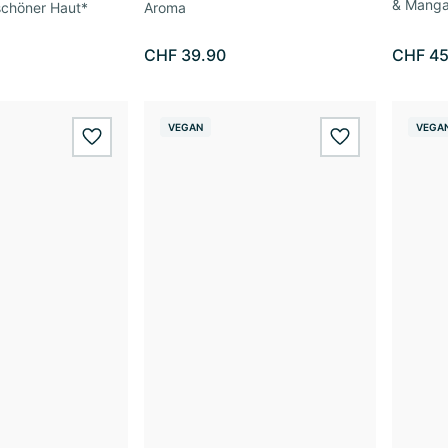
& Mang
schöner Haut*
Aroma
CHF 39.90
CHF 45
VEGAN
VEGA
wishlist.add
wishlist.add