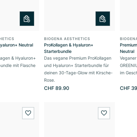
HETICS
BIOGENA AESTHETICS
BIOGEN
yaluron+ Neutral
ProKollagen & Hyaluron+
Premium
Starterbundle
Neutral
lagen & Hyaluron+
Das vegane Premium ProKollagen
Veganer 
bundle mit Flasche
und Hyaluron+ Starterbundle für
GREENIU
deinen 30-Tage-Glow mit Kirsche-
im Gesc
Rose.
CHF 89.90
CHF 39
wishlist.add
wishlist.add