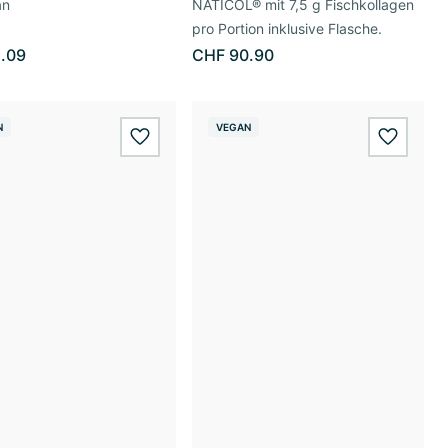
an
NATICOL® mit 7,5 g Fischkollagen
pro Portion inklusive Flasche.
.09
CHF 90.90
N
VEGAN
wishlist.add
wishlis