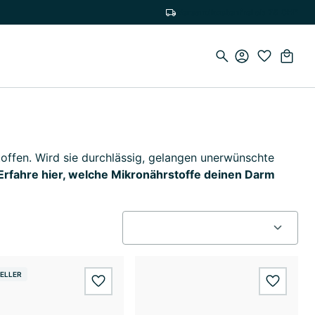
Versandkostenfrei ab 75 CHF
offen. Wird sie durchlässig, gelangen unerwünschte
Erfahre hier, welche Mikronährstoffe deinen Darm
ELLER
wishlist.add
wishlis