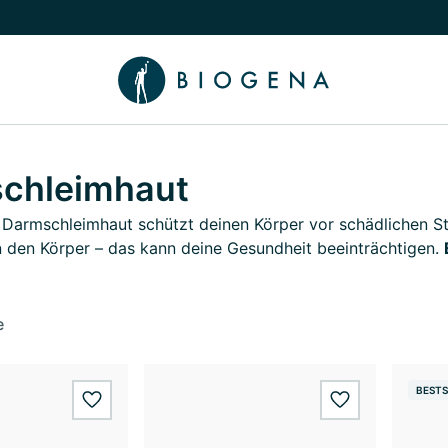
chalten
menü Wissen umschalten
chleimhaut
Darmschleimhaut schützt deinen Körper vor schädlichen St
 den Körper – das kann deine Gesundheit beeinträchtigen.
e
BESTS
wishlist.add
wishlist.add