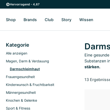
Zum Hauptinhalt springen
Zur Hauptnavigation springen
Hervorragend - 4,67
Shop
Brands
Club
Story
Wissen
Zum Untermenü Shop umschalten
Zum Untermenü Brands umschalten
Zum Untermenü Club umschalten
Zum Untermenü Story ums
Zum Unter
Darms
Kategorie
Alle anzeigen
Eine gesunde 
Substanzen in
Magen, Darm & Verdauung
stärken.
Darmschleimhaut
Frauengesundheit
13 Ergebniss
Kinderwunsch & Fruchtbarkeit
Männergesundheit
Knochen & Gelenke
Sport & Fitness