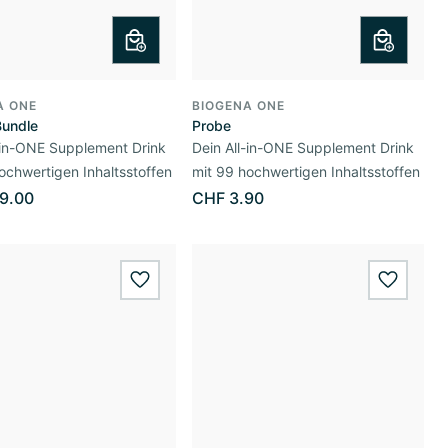
A ONE
BIOGENA ONE
Bundle
Probe
-in-ONE Supplement Drink
Dein All-in-ONE Supplement Drink
ochwertigen Inhaltsstoffen
mit 99 hochwertigen Inhaltsstoffen
9.00
CHF 3.90
wishlist.add
wishlis