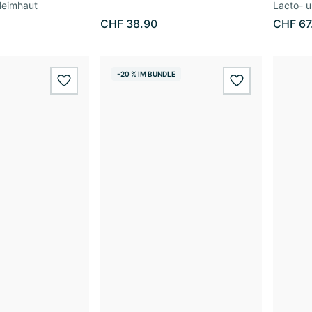
leimhaut
Lacto- u
CHF 38.90
CHF 67
-20 % IM BUNDLE
wishlist.add
wishlist.add