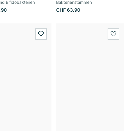
nd Bifidobakterien
Bakterienstämmen
.90
CHF 63.90
wishlist.add
wishlis