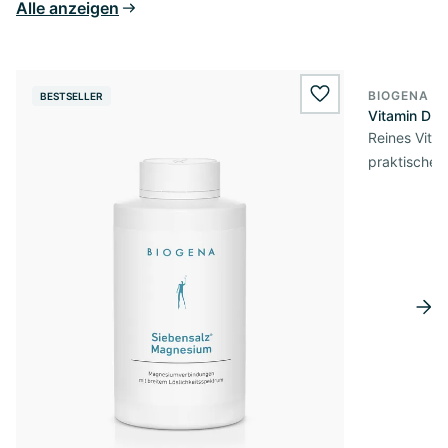
Alle anzeigen
BIOGENA E
BESTSELLER
BESTSELL
wishlist.add
Vitamin D3 
Reines Vita
praktischer