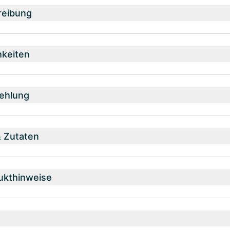
reibung
hkeiten
ehlung
& Zutaten
ukthinweise