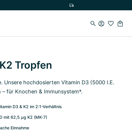
Versandkostenfrei ab 75 CHF
 K2 Tropfen
e. Unsere hochdosierten Vitamin D3 (5000 I.E.
n – für Knochen & Immunsystem*.
itamin D3 & K2 im 2:1-Verhältnis
 D mit 62,5 µg K2 (MK-7)
nfache Einnahme