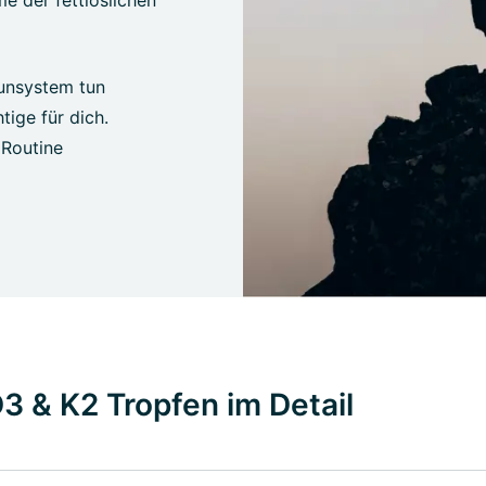
e der fettlöslichen
unsystem tun
ige für dich.
 Routine
3 & K2 Tropfen im Detail