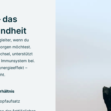
– das
undheit
gleiter, wenn du
sorgen möchtest.
chsel, unterstützt
n Immunsystem bei.
ynergieeffekt –
ht.
rhältnis
opfaufsatz