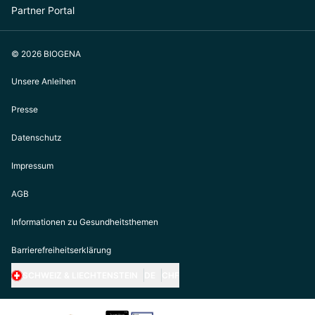
Partner Portal
© 2026 BIOGENA
Unsere Anleihen
Presse
Datenschutz
Impressum
AGB
Informationen zu Gesundheitsthemen
Barrierefreiheitserklärung
SCHWEIZ & LIECHTENSTEIN
DE
CHF
https://biogena.com/de-at
https://biogena.com/de-de