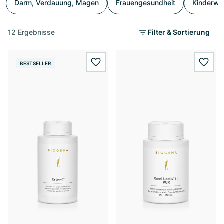
Darm, Verdauung, Magen
Frauengesundheit
Kinderwu
12 Ergebnisse
Filter & Sortierung
BESTSELLER
wishlist.add
wishl