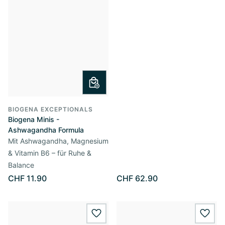
BIOGENA EXCEPTIONALS
Biogena Minis -
Ashwagandha Formula
Mit Ashwagandha, Magnesium
& Vitamin B6 – für Ruhe &
Balance
CHF 11.90
CHF 62.90
wishlist.add
wishl