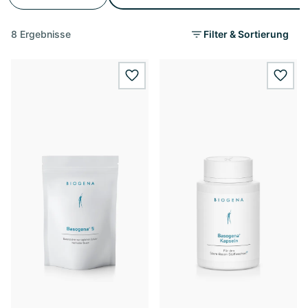
8 Ergebnisse
Filter & Sortierung
wishlist.add
wishl