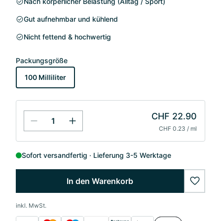
Nach körperlicher Belastung (Alltag / Sport)
Gut aufnehmbar und kühlend
Nicht fettend & hochwertig
Packungsgröße
100 Milliliter
CHF 22.90
CHF 0.23 / ml
Sofort versandfertig
Lieferung 3-5 Werktage
In den Warenkorb
wishlis
inkl. MwSt.