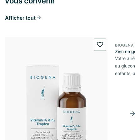
vous convenir
Afficher tout
BIOGENA E
wishlist.add
Zinc en gou
Votre allié q
au gluconat
enfants, au 