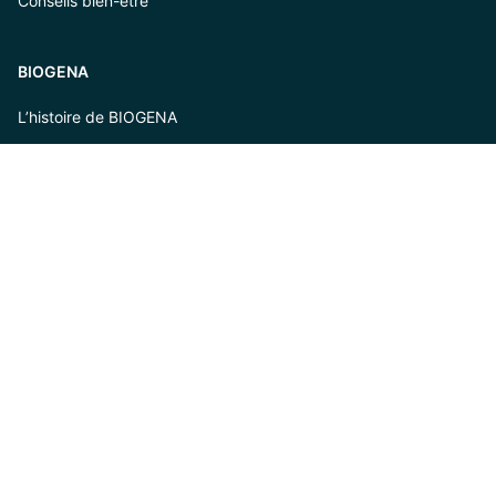
Conseils bien-être
BIOGENA
L’histoire de BIOGENA
Espace partenaires
© 2026 BIOGENA
Protection des données
Mentions légales
Conditions générales de vente (CGV)
Informations sur les thèmes liés à la santé
Déclaration d'accessibilité
FRANCE
FR
EUR