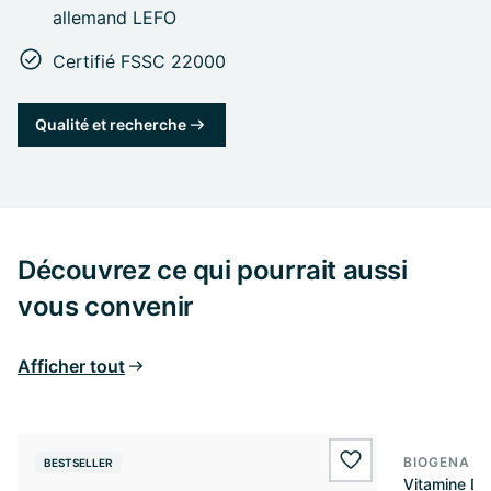
allemand LEFO
Certifié FSSC 22000
Qualité et recherche
Découvrez ce qui pourrait aussi
vous convenir
Afficher tout
BIOGENA E
BESTSELLER
BESTSELL
wishlist.add
Vitamine D3