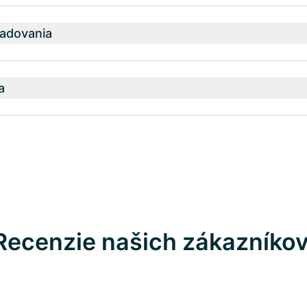
adovania
a
Recenzie našich zákazníko