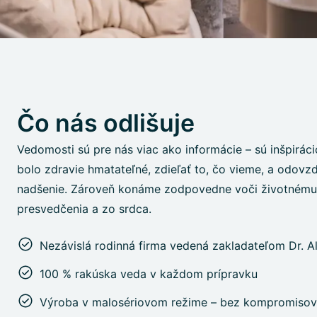
Čo nás odlišuje
Vedomosti sú pre nás viac ako informácie – sú inšpirác
bolo zdravie hmatateľné, zdieľať to, čo vieme, a odovz
nadšenie. Zároveň konáme zodpovedne voči životnému 
presvedčenia a zo srdca.
Nezávislá rodinná firma vedená zakladateľom Dr. 
100 % rakúska veda v každom prípravku
Výroba v malosériovom režime – bez kompromisov