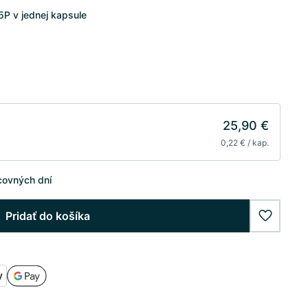
P v jednej kapsule
25,90 €
0,22 € / kap.
covných dní
Pridať do košíka
wishlist