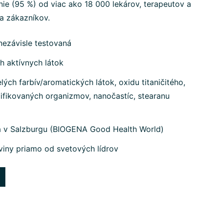
ie (95 %) od viac ako 18 000 lekárov, terapeutov a
na zákazníkov.
nezávisle testovaná
h aktívnych látok
ých farbív/aromatických látok, oxidu titaničitého,
ifikovaných organizmov, nanočastíc, stearanu
a v Salzburgu (BIOGENA Good Health World)
viny priamo od svetových lídrov