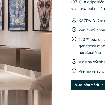
(97 %) a odporúčan
viac ako pol milió
KAŽDÁ šarža: 
Zaručený obsa
100 % bez umel
geneticky mod
horečnatého
Vlastná výrob
Prémiové suro
Viac informácií