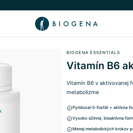
íbeh
núť podmenu Poradca
BIOGENA ESSENTIALS
Vitamín B6 a
Vitamín B6 v aktivovanej 
metabolizme
Pyridoxal-5-fosfát = aktívna f
Vysoko účinná, bioaktívna fo
Menej metabolických krokov p