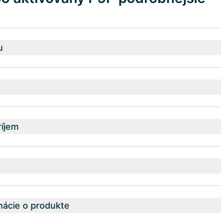
u
íjem
mácie o produkte