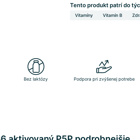
Tento produkt patrí do týc
Vitamíny
Vitamín B
Zdr
Bez laktózy
Podpora pri zvýšenej potrebe
B6 aktivovaný P5P podrobnejšie