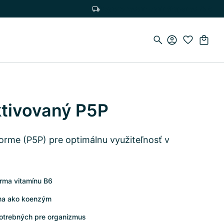
Doprava zadarmo pri nákupe nad 75 €
ktivovaný P5P
forme (P5P) pre optimálnu využiteľnosť v
orma vitamínu B6
rma ako koenzým
otrebných pre organizmus