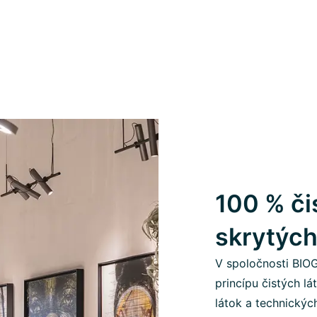
100 % či
skrytých
V spoločnosti BIO
princípu čistých l
látok a technickýc