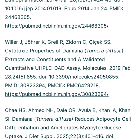
10.1016/j.jep.2014.01.019. Epub 2014 Jan 24. PMID:
24468305.
https://pubmed.ncbi.nlm.nih.gov/24468305/
Willer J, Jöhrer K, Greil R, Zidorn C, Çiçek SS.
Cytotoxic Properties of Damiana (
Turnera diffusa
)
Extracts and Constituents and A Validated
Quantitative UHPLC-DAD Assay. Molecules. 2019 Feb
28;24(5):855. doi: 10.3390/molecules24050855.
PMID: 30823394; PMCID: PMC6429218.
https://pubmed.ncbi.nlm.nih.gov/30823394/
Chae HS, Ahmed NH, Dale OR, Avula B, Khan IA, Khan
SI. Damiana (
Turnera diffusa
) Reduces Adipocyte Cell
Differentiation and Ameliorates Myocyte Glucose
Uptake. J Diet Suppl. 2025;22(3):401-416. doi: