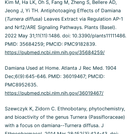
Kim M, Ha LK, Oh S, Fang M, Zheng S, Bellere AD,
Jeong J, Yi TH. Antiphotoaging Effects of Damiana
(
Turnera diffusa
) Leaves Extract via Regulation AP-1
and Nrf2/ARE Signaling Pathways. Plants (Basel).
2022 May 31;11(11):1486. doi: 10.3390/plants11111486.
PMID: 35684259; PMCID: PMC9182839.
https://pubmed.ncbi.nlm.nih.gov/35684259/
Damiana Used at Home. Atlanta J Rec Med. 1904
Dec;6(9):645-646. PMID: 36019467; PMCID:
PMC8952635.
https://pubmed.ncbi.nlm.nih.gov/36019467/
Szewczyk K, Zidorn C. Ethnobotany, phytochemistry,
and bioactivity of the genus Turnera (Passifloraceae)
with a focus on damiana--Turnera diffusa. J
Ethnopharmacol. 2014 Mar 28;152(3):424-43. doi: