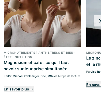
MICRONUTRIMENTS | ANTI-STRESS ET BIEN-
MICRONUT
ÊTRE | NUTRITION
Le zinc 
Magnésium et café : ce qu’il faut
et le rh
savoir sur leur prise simultanée
Par
Lisa Ress
Par
Dr. Michael Kohlberger, BSc, MSc
•
6 Temps de lecture
En savoir 
En savoir plus