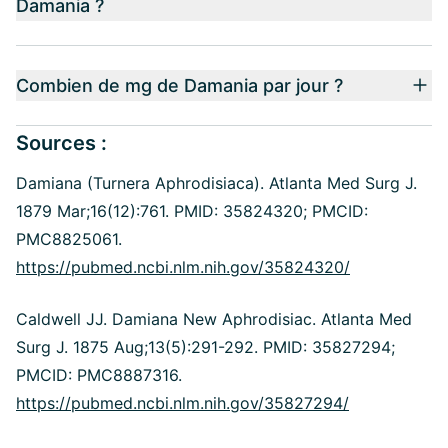
Damania ?
Combien de mg de Damania par jour ?
Sources :
Damiana (Turnera Aphrodisiaca). Atlanta Med Surg J.
1879 Mar;16(12):761. PMID: 35824320; PMCID:
PMC8825061.
https://pubmed.ncbi.nlm.nih.gov/35824320/
Caldwell JJ. Damiana New Aphrodisiac. Atlanta Med
Surg J. 1875 Aug;13(5):291-292. PMID: 35827294;
PMCID: PMC8887316.
https://pubmed.ncbi.nlm.nih.gov/35827294/