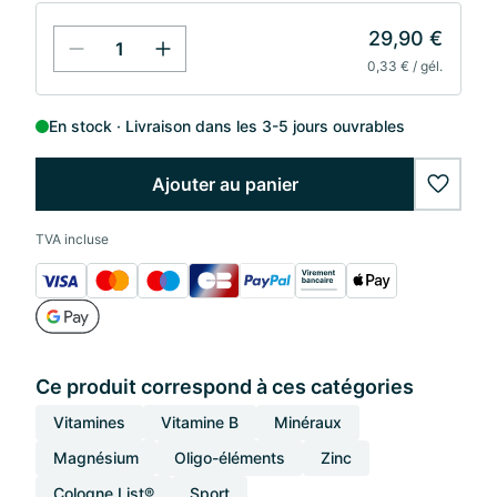
29,90 €
0,33 € / gél.
En stock
Livraison dans les 3-5 jours ouvrables
Ajouter au panier
wishlis
TVA incluse
Ce produit correspond à ces catégories
Vitamines
Vitamine B
Minéraux
Magnésium
Oligo-éléments
Zinc
Cologne List®
Sport