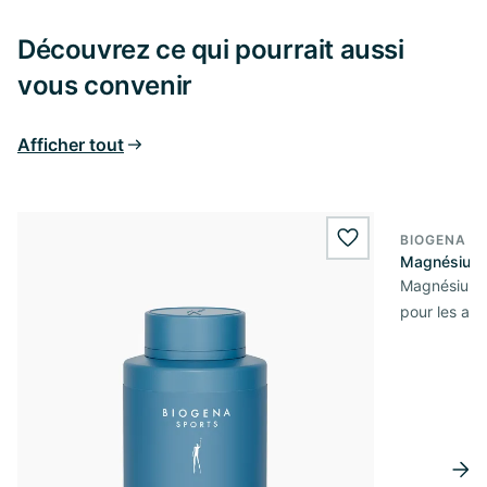
Découvrez ce qui pourrait aussi
vous convenir
Afficher tout
BIOGENA S
wishlist.add
Magnésium 
Magnésium e
pour les at