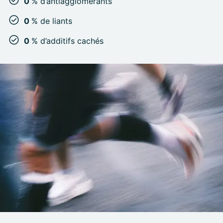
0
% d’antiagglomérants
0
% de liants
0
% d’additifs cachés