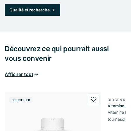
Qualité et recherche
Découvrez ce qui pourrait aussi
vous convenir
Afficher tout
BIOGENA E
BESTSELLER
BESTSELL
wishlist.add
Vitamine D3
Vitamine D3 
tournesol de