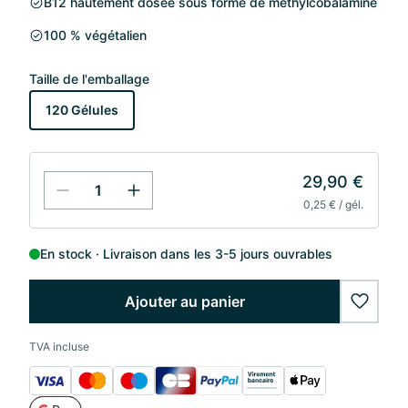
B12 hautement dosée sous forme de méthylcobalamine
100 % végétalien
Taille de l'emballage
120 Gélules
29,90 €
0,25 € / gél.
En stock
Livraison dans les 3-5 jours ouvrables
Ajouter au panier
wishlis
TVA incluse