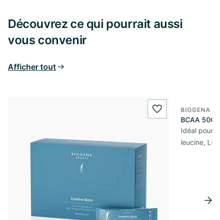
Découvrez ce qui pourrait aussi
vous convenir
Afficher tout
BIOGENA S
wishlist.add
BCAA 500
Idéal pour l
leucine, L-i