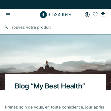
Passer au contenu principal
Passer à la navigation principale
Blog “My Best Health”
Prenez soin de vous, en toute conscience, jour après