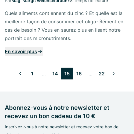
Par
Mag. Margit Weichselbraun
•
8 Temps de lecture
Quels aliments contiennent du zinc ? Et quelle est la
meilleure façon de consommer cet oligo-élément en
cas de besoin ? Vous en saurez plus en lisant notre
portrait des micronutriments.
En savoir plus
1
…
14
15
16
…
22
2
3
4
5
6
7
8
9
10
11
12
13
17
18
19
20
21
Abonnez-vous à notre newsletter et
recevez un bon cadeau de 10 €
Inscrivez-vous à notre newsletter et recevez votre bon de