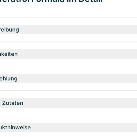
reibung
hkeiten
ehlung
& Zutaten
ukthinweise