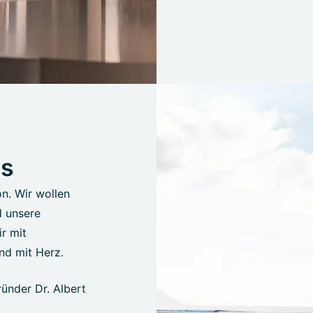
us
on. Wir wollen
d unsere
r mit
nd mit Herz.
ünder Dr. Albert