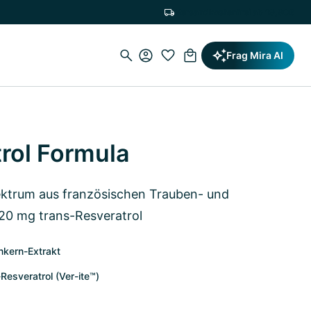
Versandkostenfrei ab 19,90€
Frag Mira AI
rol Formula
ktrum aus französischen Trauben- und
20 mg trans-Resveratrol
kern-Extrakt
Resveratrol (Ver-ite™)