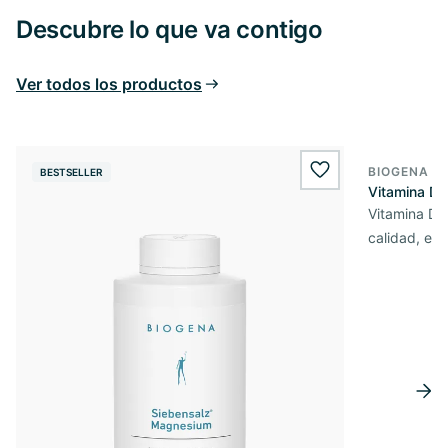
Descubre lo que va contigo
Ver todos los productos
BIOGENA E
BESTSELLER
BESTSELL
wishlist.add
Vitamina D3
Vitamina D3 
calidad, en 