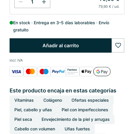
79,90 € / ud.
En stock
Entrega en 3–5 días laborables
Envío
gratuito
Añadir al carrito
wishlis
incl. IVA
Este producto encaja en estas categorías
Vitaminas
Colágeno
Ofertas especiales
Piel, cabello y uñas
Piel con imperfecciones
Piel seca
Envejecimiento de la piel y arrugas
Cabello con volumen
Uñas fuertes