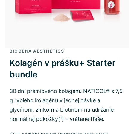
BIOGENA AESTHETICS
Kolagén v prášku+ Starter
bundle
30 dní prémiového kolagénu NATICOL® s 7,5
g rybieho kolagénu v jednej dávke a
glycínom, zinkom a biotínom na udržanie
normálnej pokožky(¹) – vrátane fľaše.