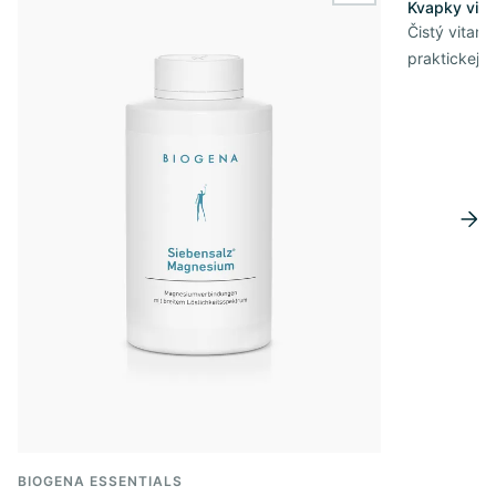
Kvapky vit
Čistý vitam
praktickej 
BIOGENA ESSENTIALS