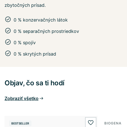
zbytočných prísad.
0 % konzervačných látok
0 % separačných prostriedkov
0 % spojív
0 % skrytých prísad
Objav, čo sa ti hodí
Zobraziť všetko
BIOGENA E
BESTSELLER
BESTSELL
wishlist.add