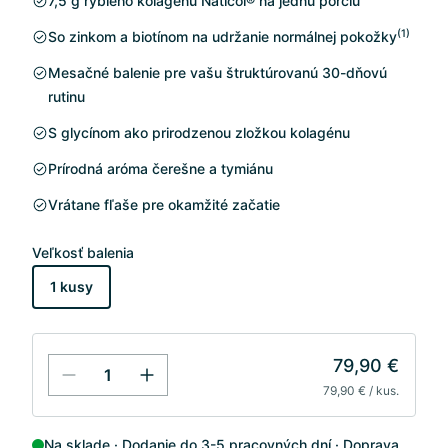
7,5 g rybieho kolagénu Naticol® na jednu porciu
(1)
So zinkom a biotínom na udržanie normálnej pokožky
Mesačné balenie pre vašu štruktúrovanú 30-dňovú
rutinu
S glycínom ako prirodzenou zložkou kolagénu
Prírodná aróma čerešne a tymiánu
Vrátane fľaše pre okamžité začatie
Veľkosť balenia
1 kusy
79,90 €
79,90 € / kus.
Na sklade
Dodanie do 3-5 pracovných dní
Doprava