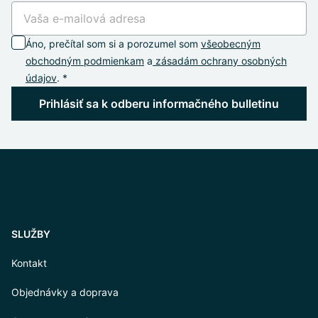
Áno, prečítal som si a porozumel som
všeobecným
obchodným podmienkam
a
zásadám ochrany osobných
údajov
. *
Prihlásiť sa k odberu informačného bulletinu
SLUŽBY
Kontakt
Objednávky a doprava