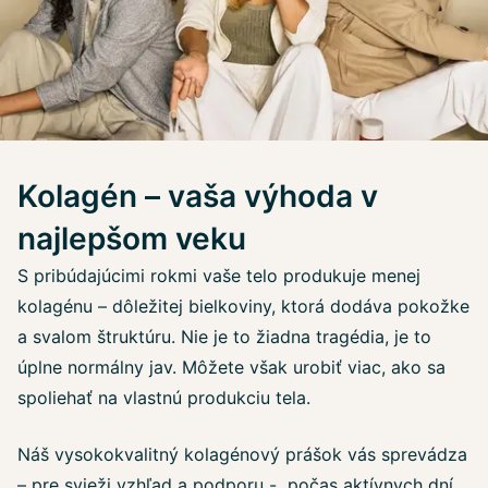
Kolagén – vaša výhoda v
najlepšom veku
S pribúdajúcimi rokmi vaše telo produkuje menej
kolagénu – dôležitej bielkoviny, ktorá dodáva pokožke
a svalom štruktúru. Nie je to žiadna tragédia, je to
úplne normálny jav. Môžete však urobiť viac, ako sa
spoliehať na vlastnú produkciu tela.
Náš vysokokvalitný kolagénový prášok vás sprevádza
– pre svieži vzhľad a podporu - počas aktívnych dní.