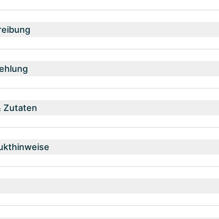
reibung
ehlung
& Zutaten
ukthinweise