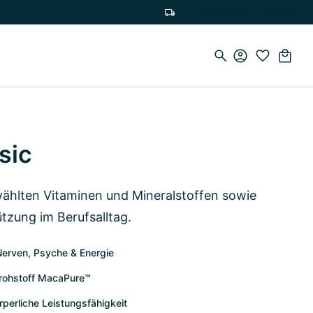
Versandkostenfrei ab 75 CHF
sic
ählten Vitaminen und Mineralstoffen sowie
tzung im Berufsalltag.
Nerven, Psyche & Energie
rohstoff MacaPure™
perliche Leistungsfähigkeit