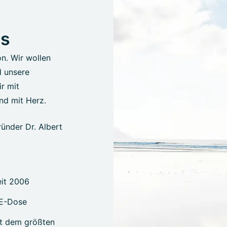
us
on. Wir wollen
d unsere
r mit
nd mit Herz.
ünder Dr. Albert
eit 2006
PE-Dose
it dem größten