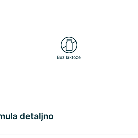
a
Bez laktoze
ula detaljno