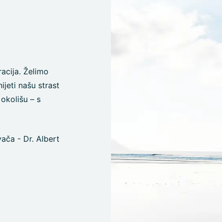
racija. Želimo
ijeti našu strast
okolišu – s
ča - Dr. Albert