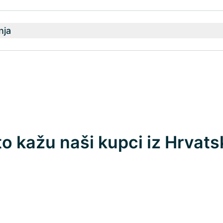
nja
to kažu naši kupci iz Hrvats