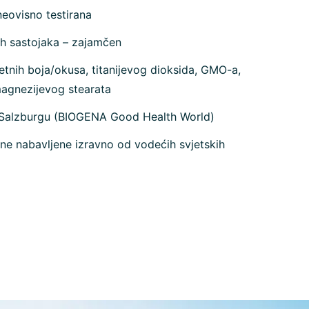
neovisno testirana
ih sastojaka – zajamčen
tnih boja/okusa, titanijevog dioksida, GMO-a,
magnezijevog stearata
 Salzburgu (BIOGENA Good Health World)
ne nabavljene izravno od vodećih svjetskih