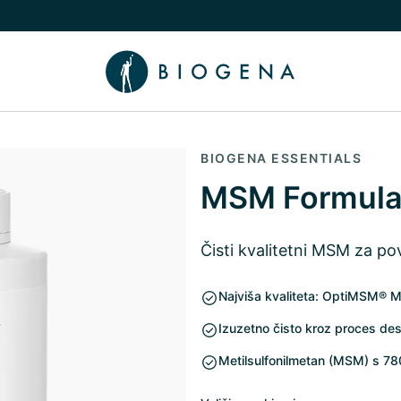
nama podizbornik
uči/isključi Znanje podizbornik
BIOGENA ESSENTIALS
MSM Formul
Čisti kvalitetni MSM za po
Najviša kvaliteta: OptiMSM®
Izuzetno čisto kroz proces dest
Metilsulfonilmetan (MSM) s 7