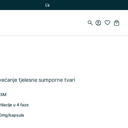
Besplatna dostava za narudžbe iznad 75 €
a
većanje tjelesne sumporne tvari
 MSM
ilacije u 4 faze
80mg/kapsula