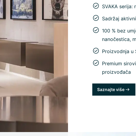
SVAKA serija: 
Sadržaj aktivn
100 % bez umje
nanočestica, 
Proizvodnja u
Premium sirovi
proizvođača
Saznajte više