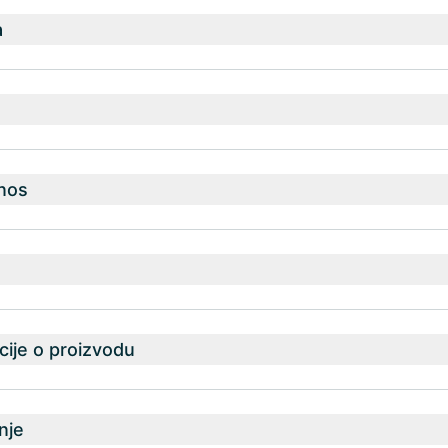
a
nos
ije o proizvodu
nje