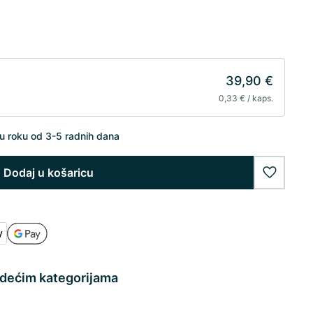
39,90 €
0,33 € / kaps.
u roku od 3-5 radnih dana
Dodaj u košaricu
wishlist
edećim kategorijama