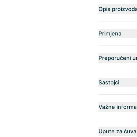
Opis proizvod
Primjena
Preporučeni u
Sastojci
Važne informac
Upute za čuva