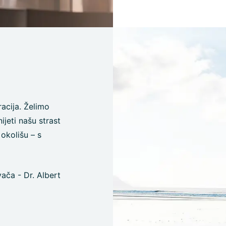
racija. Želimo
ijeti našu strast
okolišu – s
ča - Dr. Albert