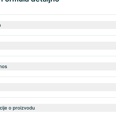
a
nos
ije o proizvodu