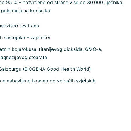
od 95 % – potvrđeno od strane više od 30.000 liječnika,
 pola milijuna korisnika.
neovisno testirana
ih sastojaka – zajamčen
tnih boja/okusa, titanijevog dioksida, GMO-a,
magnezijevog stearata
 Salzburgu (BIOGENA Good Health World)
ne nabavljene izravno od vodećih svjetskih