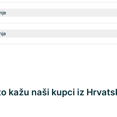
nje
nja
to kažu naši kupci iz Hrvats