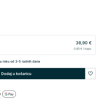
38,90 €
0,65 € / kaps.
u roku od 3-5 radnih dana
Dodaj u košaricu
wishlist