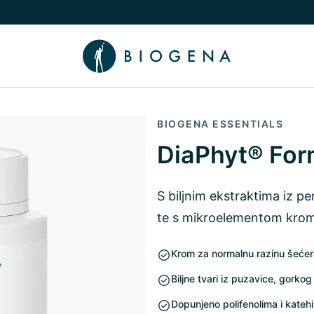
nama podizbornik
uči/isključi Znanje podizbornik
BIOGENA ESSENTIALS
DiaPhyt® For
S biljnim ekstraktima iz pen
te s mikroelementom kro
Krom za normalnu razinu šećera
Biljne tvari iz puzavice, gorko
Dopunjeno polifenolima i kateh