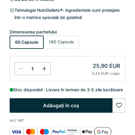
Tehnologie NutriGellets®: ingredientele sunt protejate
într-o matrice specială de gelatină
Dimensiunea pachetului
180 Capsule
60 Capsule
25,90 EUR
0,43 EUR / caps.
Stoc disponibil
Livrare în termen de 3-5 zile lucrătoare
Adăugați în coș
wishlis
incl. VAT.