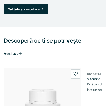
Calitate și cercetare
Descoperă ce ți se potrivește
Vezi tot
BIOGENA E
wishlist.add
Vitamina D3 
Picături de 
într-un ames