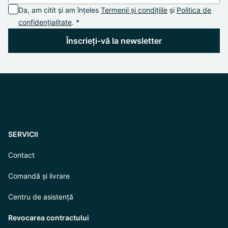
Da, am citit și am înțeles
Termenii și condițiile
și
Politica de
confidențialitate
. *
Înscrieți-vă la newsletter
SERVICII
Contact
Comandă și livrare
Centru de asistență
Revocarea contractului