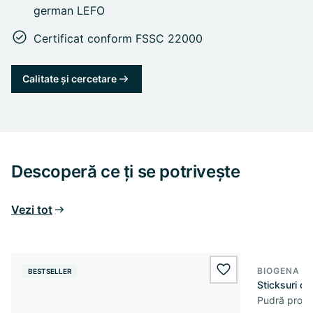
german LEFO
Certificat conform FSSC 22000
Calitate și cercetare
Descoperă ce ți se potrivește
Vezi tot
BIOGENA S
BESTSELLER
wishlist.add
Sticksuri d
Pudră prote