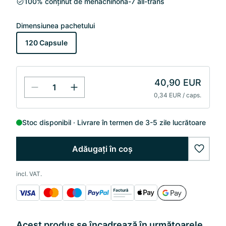
100% conținut de menachinonă-7 all-trans
Dimensiunea pachetului
120 Capsule
40,90 EUR
0,34 EUR / caps.
Stoc disponibil
Livrare în termen de 3-5 zile lucrătoare
Adăugați în coș
wishlis
incl. VAT.
Acest produs se încadrează în următoarele