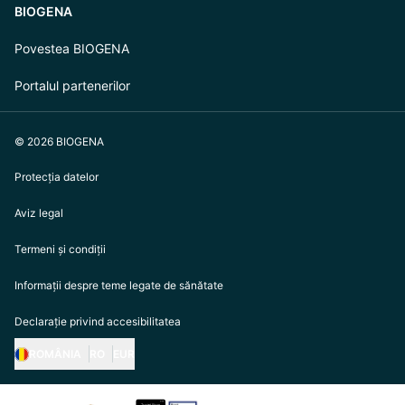
BIOGENA
Povestea BIOGENA
Portalul partenerilor
© 2026 BIOGENA
Protecția datelor
Aviz legal
Termeni și condiții
Informații despre teme legate de sănătate
Declarație privind accesibilitatea
ROMÂNIA
RO
EUR
https://biogena.com/de-at
https://biogena.com/de-de