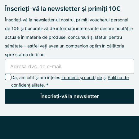
Înscrieți-vă la newsletter și primiți 10€
Înscrieți-vă la newsletter-ul nostru, primiți voucherul personal
de 10€ și bucurați-vă de informații interesante despre noutățile
actuale în materie de produse, concursuri și sfaturi pentru
sănătate – astfel veți avea un companion optim în călătoria
spre starea de bine.
Da, am citit și am înțeles
Termenii și condițiile
și
Politica de
confidențialitate
. *
Înscrieți-vă la newsletter