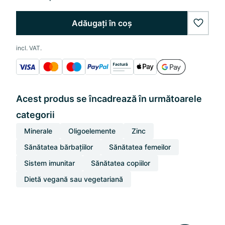
Adăugați în coș
wishlis
incl. VAT.
Acest produs se încadrează în următoarele
categorii
Minerale
Oligoelemente
Zinc
Sănătatea bărbațiilor
Sănătatea femeilor
Sistem imunitar
Sănătatea copiilor
Dietă vegană sau vegetariană