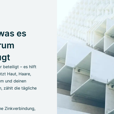
 was es
arum
ugt
eteiligt – es hilft
ützt Haut, Haare,
tem und deinen
, zählt die tägliche
che Zinkverbindung,