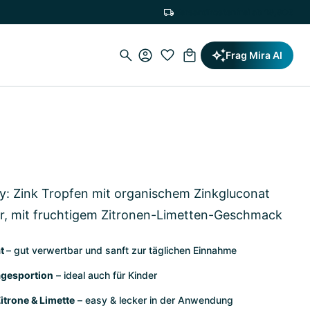
Versandkostenfrei ab 19,90€
Frag Mira AI
y: Zink Tropfen mit organischem Zinkgluconat
r, mit fruchtigem Zitronen-Limetten-Geschmack
at
– gut verwertbar und sanft zur täglichen Einnahme
agesportion
– ideal auch für Kinder
trone & Limette
– easy & lecker in der Anwendung