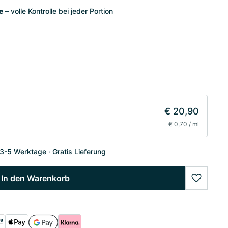
e
– volle Kontrolle bei jeder Portion
€ 20,90
€ 0,70 / ml
 3-5 Werktage
Gratis Lieferung
In den Warenkorb
wishlist