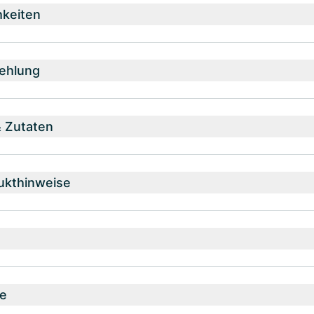
hkeiten
ehlung
& Zutaten
ukthinweise
e