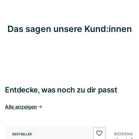
Das sagen unsere Kund:innen
Entdecke, was noch zu dir passt
Alle anzeigen
BIOGENA E
BESTSELLER
BESTSELL
wishlist.add