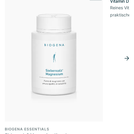
Vitamin D3 
Reines Vita
praktischer
BIOGENA ESSENTIALS