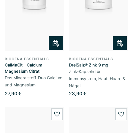
BIOGENA ESSENTIALS
BIOGENA ESSENTIALS
CalMaCit - Calcium
DreiSalz® Zink 9 mg
Magnesium Citrat
Zink-Kapseln für
Das Mineralstoff-Duo Calcium
Immunsystem, Haut, Haare &
und Magnesium
Nägel
27,90 €
23,90 €
wishlist.add
wishl