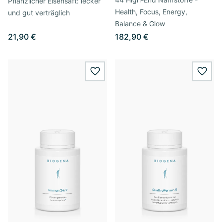
Pflanzlicher Eisensaft: lecker
Health, Focus, Energy,
und gut verträglich
Balance & Glow
21,90 €
182,90 €
wishlist.add
wishl