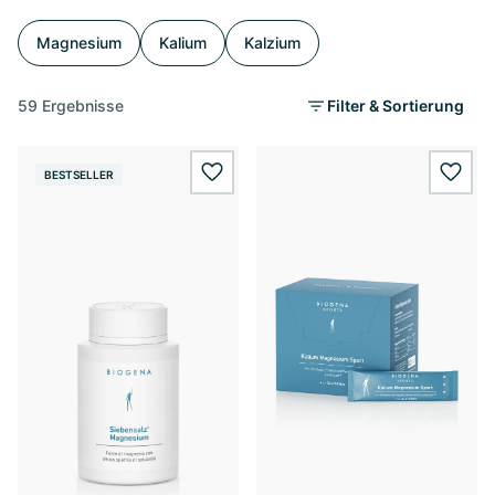
Magnesium
Kalium
Kalzium
59 Ergebnisse
Filter & Sortierung
BESTSELLER
wishlist.add
wishl