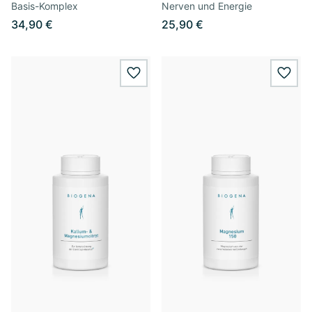
Basis-Komplex
Nerven und Energie
34,90 €
25,90 €
wishlist.add
wishl