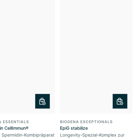
A ESSENTIALS
BIOGENA EXCEPTIONALS
in CellImmun®
EpiG stabilize
 Spermidin-Kombipräparat
Longevity-Spezial-Komplex zur