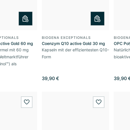
PTIONALS
BIOGENA EXCEPTIONALS
BIOGEN
ctive Gold 60 mg
Coenzym Q10 active Gold 30 mg
OPC Po
ormel mit 60 mg
Kapseln mit der effizientesten Q10-
Natürlic
Weltmarktführer
Form
bioaktiv
nol™) als
39,90 €
39,90 
wishlist.add
wishlist.add