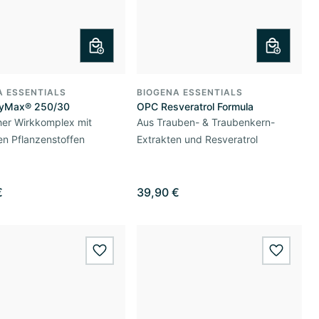
A ESSENTIALS
BIOGENA ESSENTIALS
lyMax® 250/30
OPC Resveratrol Formula
her Wirkkomplex mit
Aus Trauben- & Traubenkern-
en Pflanzenstoffen
Extrakten und Resveratrol
€
39,90 €
wishlist.add
wishlis