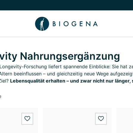
chalten
menü Wissen umschalten
vity Nahrungsergänzung
ongevity-Forschung liefert spannende Einblicke: Sie hat z
Altern beeinflussen – und gleichzeitig neue Wege aufgezeigt,
Ziel?
Lebensqualität erhalten – und zwar nicht nur länger,
e
wishlist.add
wishlist.add