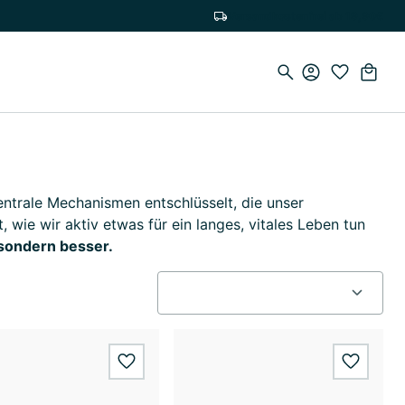
Versandkostenfrei ab 19,90€
entrale Mechanismen entschlüsselt, die unser
 wie wir aktiv etwas für ein langes, vitales Leben tun
 sondern besser.
wishlist.add
wishlis