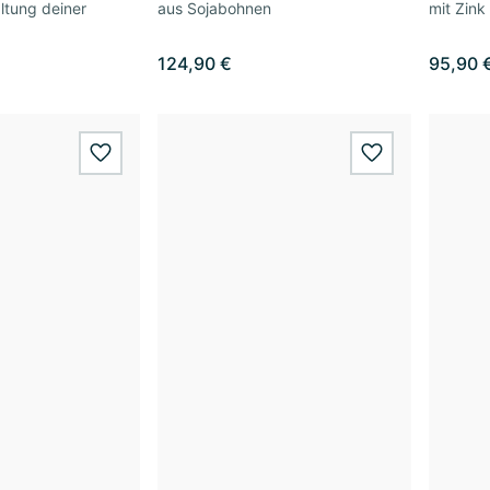
ltung deiner
aus Sojabohnen
mit Zink
124,90 €
95,90 
wishlist.add
wishlist.add