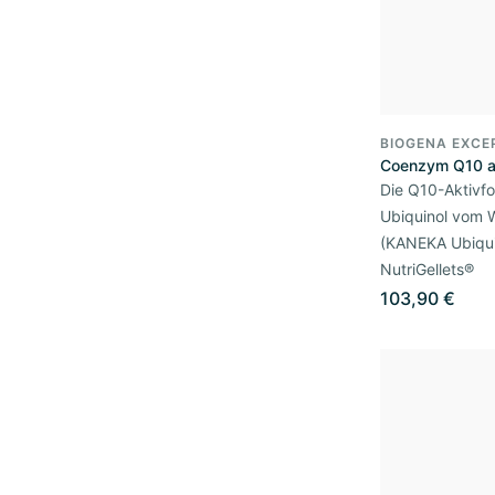
BIOGENA EXCE
Coenzym Q10 a
Die Q10-Aktivf
Ubiquinol vom 
(KANEKA Ubiqui
NutriGellets®
103,90 €