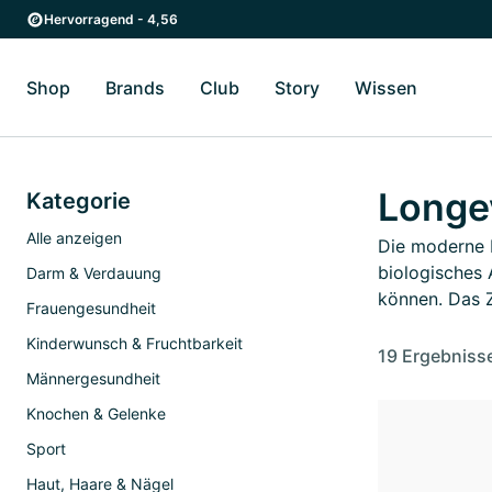
Zum Hauptinhalt springen
Zur Hauptnavigation springen
Hervorragend - 4,56
Shop
Brands
Club
Story
Wissen
Zum Untermenü Shop umschalten
Zum Untermenü Brands umschalten
Zum Untermenü Club umschalten
Zum Untermenü Story ums
Zum Unter
Longe
Kategorie
Alle anzeigen
Die moderne L
biologisches 
Darm & Verdauung
können. Das 
Frauengesundheit
Kinderwunsch & Fruchtbarkeit
19 Ergebniss
Männergesundheit
Knochen & Gelenke
Sport
Haut, Haare & Nägel