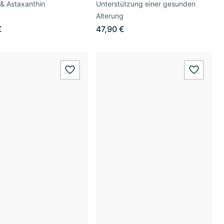
 & Astaxanthin
Unterstützung einer gesunden
Alterung
€
47,90 €
wishlist.add
wishlis