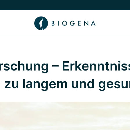
chalten
menü Wissen umschalten
rschung – Erkenntnis
t zu langem und ges