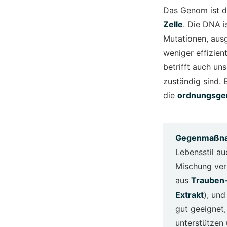
Das Genom ist d
Zelle
. Die DNA i
Mutationen, aus
weniger effizie
betrifft auch un
zuständig sind.
die
ordnungsgem
Gegenmaßn
Lebensstil au
Mischung ver
aus
Trauben-
Extrakt
), un
gut geeignet
unterstützen