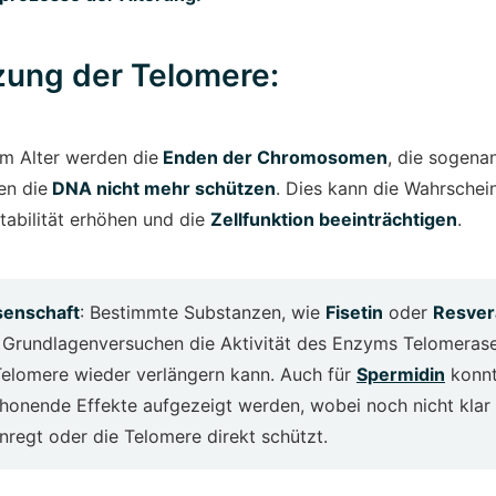
zung der Telomere:
m Alter werden die
Enden der Chromosomen
, die sogena
en die
DNA nicht mehr schützen
. Dies kann die Wahrschein
tabilität erhöhen und die
Zellfunktion beeinträchtigen
.
senschaft
: Bestimmte Substanzen, wie
Fisetin
oder
Resver
t Grundlagenversuchen die Aktivität des Enzyms Telomeras
Telomere wieder verlängern kann. Auch für
Spermidin
konn
onende Effekte aufgezeigt werden, wobei noch nicht klar i
regt oder die Telomere direkt schützt.