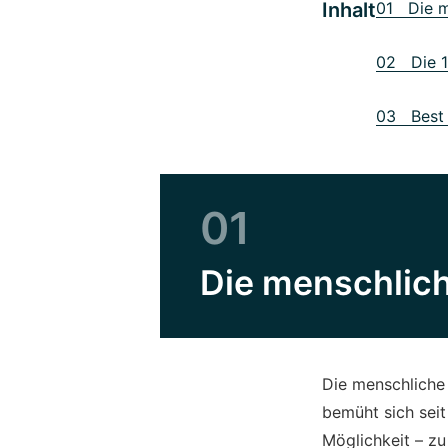
Inhalt
01 Die m
02 Die 1
03 Best A
01
Die menschlich
Die menschliche 
bemüht sich sei
Möglichkeit – zu