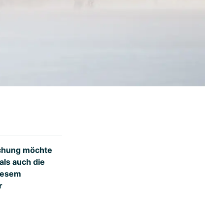
schung möchte
ls auch die
diesem
r