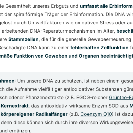
ie Gesamtheit unseres Erbguts und
umfasst alle Erbinform
st der spiralförmige Träger der Erbinformation. Die DNA wi
gelöst durch Umweltfaktoren wie oxidativen Stress oder a
nt arbeitenden DNA-Reparaturmechanismen im Alter,
beschä
sere
Stammzellen
, die für die generelle Gewebeerneuerung
 Beschädigte DNA kann zu einer
fehlerhaften Zellfunktion
f
äße Funktion von Geweben und Organen beeinträchtigt
ahmen
: Um unsere DNA zu schützen, ist neben einem ges
ch die Aufnahme vielfältiger antioxidativer Substanzen güns
schiedener Pflanzenextrakte (z.B. EGCG-reicher
Grüntee-E
Kernextrakt
, das antioxidativ-wirksame Enzym SOD aus
M
d
körpereigener Radikalfänger
(z.B.
Coenzym Q10
) ist daz
, denn diese können sich durch ihre diversen Wirkungsweise
 und ergänzen.