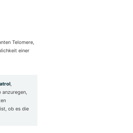
nnten Telomere,
lichkeit einer
atrol
,
e anzuregen,
ten
st, ob es die