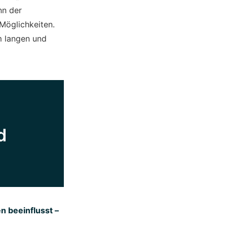
nn der
Möglichkeiten.
m langen und
d
n beeinflusst –