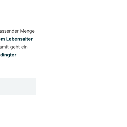
passender Menge
em Lebensalter
amit geht ein
edingter