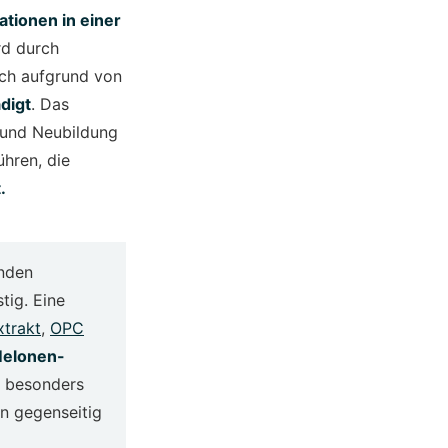
ationen in einer
rd durch
uch aufgrund von
digt
. Das
 und Neubildung
ühren, die
.
unden
tig. Eine
xtrakt
,
OPC
elonen-
u besonders
n gegenseitig