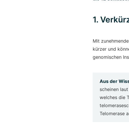
1. Verkür
Mit zunehmende
kürzer und könn
genomischen Ins
Aus der Wis
scheinen lau
welches die 
telomerasesch
Telomerase an