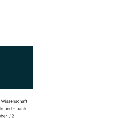
e Wissenschaft
ln und – nach
her „12