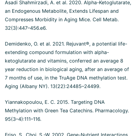
Asadi Shahmirzadi, A. et al. 2020. Alpha-Ketoglutarate,
an Endogenous Metabolite, Extends Lifespan and
Compresses Morbidity in Aging Mice. Cell Metab.
32(3):447–456.e6.
Demidenko, O. et al. 2021. Rejuvant®, a potential life-
extending compound formulation with alpha-
ketoglutarate and vitamins, conferred an average 8
year reduction in biological aging, after an average of
7 months of use, in the TruAge DNA methylation test.
Aging (Albany NY). 13(22):24485–24499.
Yiannakopoulou, E. C. 2015. Targeting DNA
Methylation with Green Tea Catechins. Pharmacology.
95(3–4):111–116.
Friso, S., Choi, S.-W. 2002. Gene-Nutrient Interactions