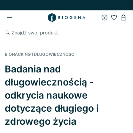
Przejdź do strony głównej
Przejdź do głównego menu
BIOHACKING I DŁUGOWIECZNOŚĆ
Badania nad
długowiecznością -
odkrycia naukowe
dotyczące długiego i
zdrowego życia