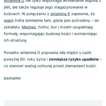
Witamina D
nie tylko wspomaga wchłanianie wapnia z
jelit, ale także reguluje jego magazynowanie w
kościach. W połączeniu z
witaminą K
zapewnia, że
wapń
trafia dokładnie tam, gdzie jest potrzebny – do
szkieletu.
Magnez
, fosfor, bor i krzem uzupełniają
formułę, wspomagając budowę kości i wzmacniając
ich strukturę.
Ponadto witamina D poprawia siłę mięśni u osób
powyżej 60. roku życia i
zmniejsza ryzyko upadków
–
co stanowi ważną ochronę przed złamaniami kości.
bestseller