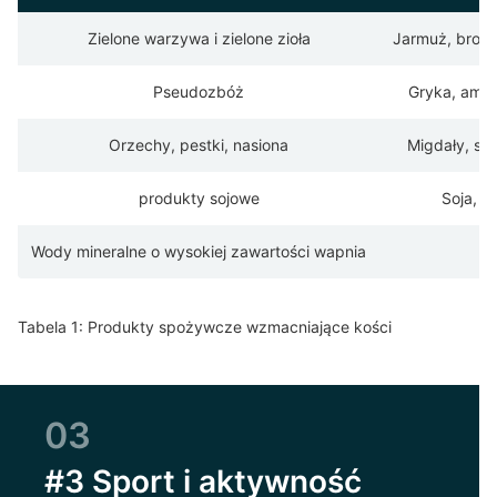
Zielone warzywa i zielone zioła
Jarmuż, brokuł
Pseudozbóż
Gryka, ama
Orzechy, pestki, nasiona
Migdały, sez
produkty sojowe
Soja, t
Wody mineralne o wysokiej zawartości wapnia
Tabela 1: Produkty spożywcze wzmacniające kości
03
#3 Sport i aktywność