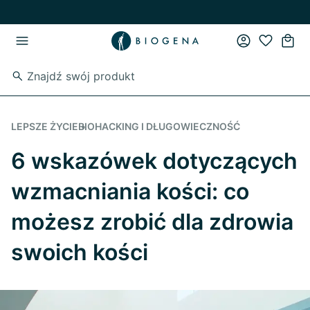
Przejdź do strony głównej
Przejdź do głównego menu
LEPSZE ŻYCIE
BIOHACKING I DŁUGOWIECZNOŚĆ
6 wskazówek dotyczących
wzmacniania kości: co
możesz zrobić dla zdrowia
swoich kości