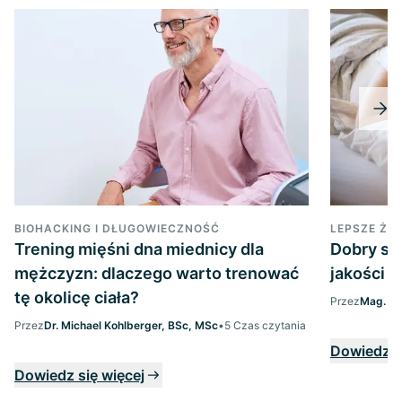
BIOHACKING I DŁUGOWIECZNOŚĆ
LEPSZE ŻYC
Trening mięśni dna miednicy dla
Dobry se
mężczyzn: dlaczego warto trenować
jakości i
tę okolicę ciała?
Przez
Mag. Ma
Przez
Dr. Michael Kohlberger, BSc, MSc
•
5 Czas czytania
Dowiedz s
Dowiedz się więcej