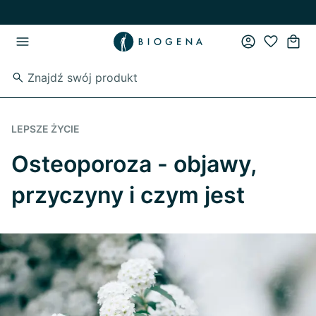
Przejdź do strony głównej
Przejdź do głównego menu
LEPSZE ŻYCIE
Osteoporoza - objawy,
przyczyny i czym jest