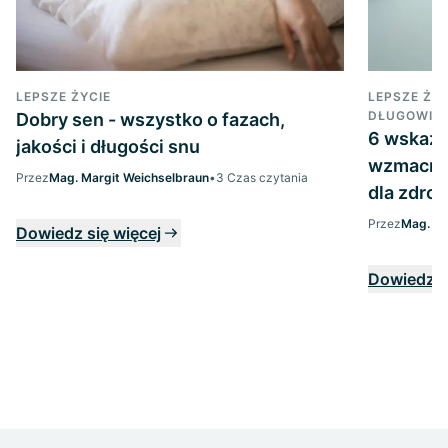
LEPSZE ŻYCIE
LEPSZE ŻYC
DŁUGOWIE
Dobry sen - wszystko o fazach,
6 wskaz
jakości i długości snu
wzmacnia
Przez
Mag. Margit Weichselbraun
•
3 Czas czytania
dla zdro
Przez
Mag. Ma
Dowiedz się więcej
Dowiedz s