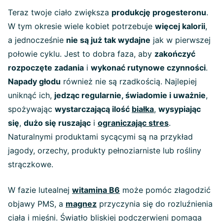
Teraz twoje ciało zwiększa
produkcję progesteronu
.
W tym okresie wiele kobiet potrzebuje
więcej kalorii
,
a jednocześnie
nie są już tak wydajne
jak w pierwszej
połowie cyklu. Jest to dobra faza, aby
zakończyć
rozpoczęte zadania
i
wykonać rutynowe czynności
.
Napady głodu
również nie są rzadkością. Najlepiej
uniknąć ich,
jedząc regularnie, świadomie i uważnie
,
spożywając
wystarczającą ilość
białka
,
wysypiając
się
,
dużo się ruszając
i
ograniczając stres
.
Naturalnymi produktami sycącymi są na przykład
jagody, orzechy, produkty pełnoziarniste lub rośliny
strączkowe.
W fazie lutealnej
witamina B6
może pomóc złagodzić
objawy PMS, a
magnez
przyczynia się do rozluźnienia
ciała i mięśni. Światło bliskiej podczerwieni pomaga