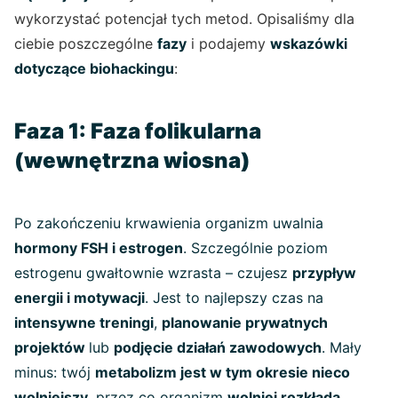
wykorzystać potencjał tych metod. Opisaliśmy dla
ciebie poszczególne
fazy
i podajemy
wskazówki
dotyczące biohackingu
:
Faza 1: Faza folikularna
(wewnętrzna wiosna)
Po zakończeniu krwawienia organizm uwalnia
hormony FSH i estrogen
. Szczególnie poziom
estrogenu gwałtownie wzrasta – czujesz
przypływ
energii i motywacji
. Jest to najlepszy czas na
intensywne treningi
,
planowanie prywatnych
projektów
lub
podjęcie działań zawodowych
. Mały
minus: twój
metabolizm jest w tym okresie nieco
wolniejszy
, przez co organizm
wolniej rozkłada