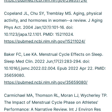
https://pubmed.ncbi.nlm.nih.gov/29855724/
Copeland JL, Chu SY, Tremblay MS. Aging, physical
activity, and hormones in women--a review. J Aging
Phys Act. 2004 Jan;12(1):101-16. doi:
10.1123/japa.12.1.101. PMID: 15211024.
https://pubmed.ncbi.nlm.nih.gov/15211024/
Baker FC, Lee KA. Menstrual Cycle Effects on Sleep.
Sleep Med Clin. 2022 Jun;17(2):283-294. doi:
10.1016/j.jsmc.2022.02.004. Epub 2022 Apr 22. PMID:
35659080.
https://pubmed.ncbi.nlm.nih.gov/35659080/
Carmichael MA, Thomson RL, Moran LJ, Wycherley TP.
The Impact of Menstrual Cycle Phase on Athletes'
Performance: A Narrative Review. Int J Environ Res