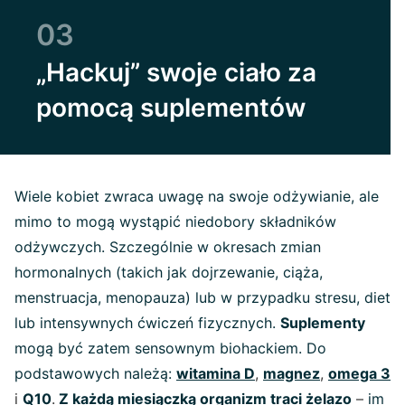
03
„Hackuj” swoje ciało za
pomocą suplementów
Wiele kobiet zwraca uwagę na swoje odżywianie, ale
mimo to mogą wystąpić niedobory składników
odżywczych. Szczególnie w okresach zmian
hormonalnych (takich jak dojrzewanie, ciąża,
menstruacja, menopauza) lub w przypadku stresu, diet
lub intensywnych ćwiczeń fizycznych.
Suplementy
mogą być zatem sensownym biohackiem. Do
podstawowych należą:
witamina D
,
magnez
,
omega 3
i
Q10
.
Z każdą miesiączką organizm traci żelazo
–
im