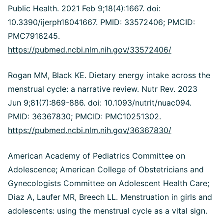
Public Health. 2021 Feb 9;18(4):1667. doi:
10.3390/ijerph18041667. PMID: 33572406; PMCID:
PMC7916245.
https://pubmed.ncbi.nlm.nih.gov/33572406/
Rogan MM, Black KE. Dietary energy intake across the
menstrual cycle: a narrative review. Nutr Rev. 2023
Jun 9;81(7):869-886. doi: 10.1093/nutrit/nuac094.
PMID: 36367830; PMCID: PMC10251302.
https://pubmed.ncbi.nlm.nih.gov/36367830/
American Academy of Pediatrics Committee on
Adolescence; American College of Obstetricians and
Gynecologists Committee on Adolescent Health Care;
Diaz A, Laufer MR, Breech LL. Menstruation in girls and
adolescents: using the menstrual cycle as a vital sign.