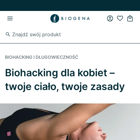
Przejdź do strony głównej
Przejdź do głównego menu
BIOHACKING I DŁUGOWIECZNOŚĆ
Biohacking dla kobiet –
twoje ciało, twoje zasady