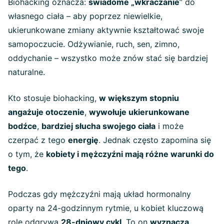
Biohacking oznacza:
świadome „wkraczanie
” do
własnego ciała – aby poprzez niewielkie,
ukierunkowane zmiany aktywnie kształtować swoje
samopoczucie. Odżywianie, ruch, sen, zimno,
oddychanie – wszystko może znów stać się bardziej
naturalne.
Kto stosuje biohacking,
w większym stopniu
angażuje otoczenie
,
wywołuje ukierunkowane
bodźce
,
bardziej słucha swojego ciała
i może
czerpać z tego
energię
. Jednak często zapomina się
o tym, że
kobiety i mężczyźni mają różne warunki do
tego
.
Podczas gdy mężczyźni mają układ hormonalny
oparty na 24-godzinnym rytmie, u kobiet kluczową
rolę odgrywa
28-dniowy cykl
. To on
wyznacza