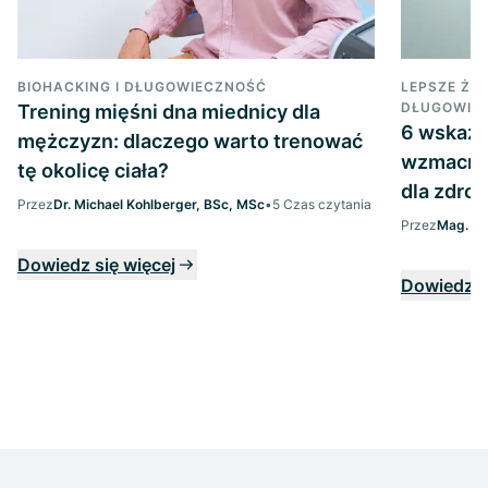
BIOHACKING I DŁUGOWIECZNOŚĆ
LEPSZE ŻYC
DŁUGOWIE
Trening mięśni dna miednicy dla
6 wskaz
mężczyzn: dlaczego warto trenować
wzmacnia
tę okolicę ciała?
dla zdro
Przez
Dr. Michael Kohlberger, BSc, MSc
•
5 Czas czytania
Przez
Mag. Ma
Dowiedz się więcej
Dowiedz s