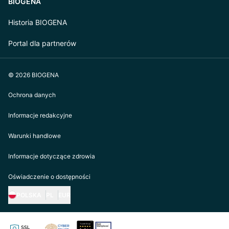
BIOGENA
Historia BIOGENA
Portal dla partnerów
© 2026 BIOGENA
Ochrona danych
Informacje redakcyjne
Warunki handlowe
Informacje dotyczące zdrowia
Oświadczenie o dostępności
POLSKA
PL
EUR
https://biogena.com/de-at
https://biogena.com/de-de