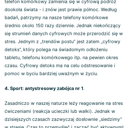
telefon komórkowy zamienia się w cyfrową podróż
dookoła świata - i znów jest prawie północ. Według
badań, patrzymy na nasze telefony komórkowe
średnio około 150 razy dziennie. Jednak niekończący
się strumień danych cyfrowych może przerodzić się w
stres. Jednym z „trendów postu” jest zatem „cyfrowy
detoks”, który polega na świadomym odłożeniu
tabletu, telefonu komórkowego itp. na pewien okres
czasu. Cyfrowy detoks ma na celu odstresowanie i
pomoc w byciu bardziej uważnym w życiu.
4. Sport: antystresowy zabójca nr 1
.
Zasadniczo w naszej naturze leży reagowanie na stres
ćwiczeniami (reakcja ucieczki lub walki). Jednak w
dzisiejszych czasach zazwyczaj dosłownie „siedzimy”
w stresie. Czas to przemyśleć i zacząć być aktywnym!