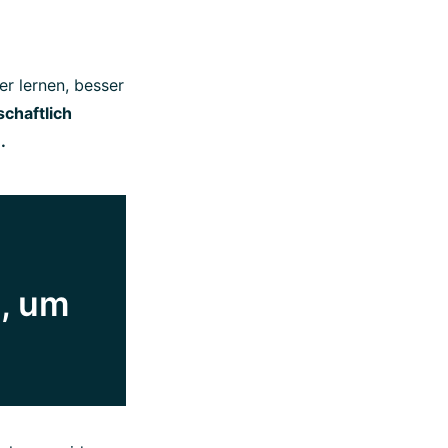
er lernen, besser
chaftlich
.
s, um