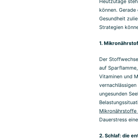
Heutzutage steh
können. Gerade d
Gesundheit zuli
Strategien könne
1. Mikronährsto
Der Stoffwechse
auf Sparflamme,
Vitaminen und Mi
vernachlässigen 
ungesunden Seele
Belastungssituat
Mikronährstoffe
Dauerstress ein
2. Schlaf: die 