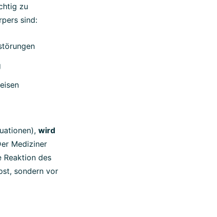
chtig zu
pers sind:
störungen
g
eisen
tuationen),
wird
Der Mediziner
he Reaktion des
bst, sondern vor