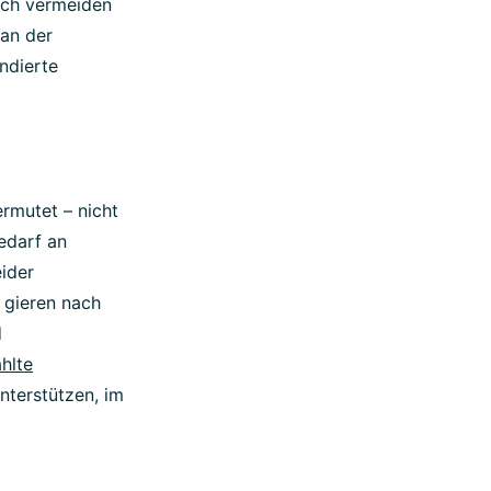
och vermeiden
man der
ndierte
rmutet – nicht
edarf an
ider
 gieren nach
d
hlte
nterstützen, im