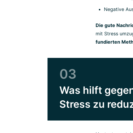
Negative Au
Die gute Nachri
mit Stress umzu
fundierten Meth
03
Was hilft gege
Stress zu redu