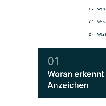
02 Warum
03 Was h
04 Wie l
01
Woran erkennt 
Anzeichen