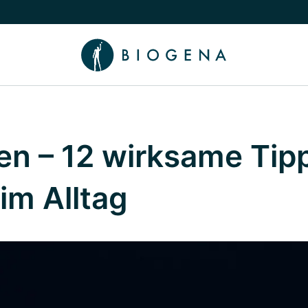
chalten
menü Wissen umschalten
en – 12 wirksame Tip
im Alltag