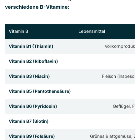
verschiedene B-Vitamine:
Vitamin B
Lebensmittel
Vitamin B1 (Thiamin)
Vollkornprodukte
Vitamin B2 (Riboflavin)
Mi
Vitamin B3 (Niacin)
Fleisch (insbesond
Vitamin B5 (Pantothensäure)
Fl
Vitamin B6 (Pyridoxin)
Geflügel, Fis
Vitamin B7 (Biotin)
Vitamin B9 (Folsäure)
Grünes Blattgemüse, Zit