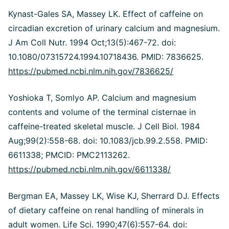
Kynast-Gales SA, Massey LK. Effect of caffeine on
circadian excretion of urinary calcium and magnesium.
J Am Coll Nutr. 1994 Oct;13(5):467-72. doi:
10.1080/07315724.1994.10718436. PMID: 7836625.
https://pubmed.ncbi.nlm.nih.gov/7836625/
Yoshioka T, Somlyo AP. Calcium and magnesium
contents and volume of the terminal cisternae in
caffeine-treated skeletal muscle. J Cell Biol. 1984
Aug;99(2):558-68. doi: 10.1083/jcb.99.2.558. PMID:
6611338; PMCID: PMC2113262.
https://pubmed.ncbi.nlm.nih.gov/6611338/
Bergman EA, Massey LK, Wise KJ, Sherrard DJ. Effects
of dietary caffeine on renal handling of minerals in
adult women. Life Sci. 1990;47(6):557-64. doi: