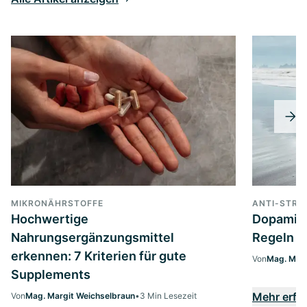
MIKRONÄHRSTOFFE
ANTI-STRE
Hochwertige
Dopamin 
Nahrungsergänzungsmittel
Regeln 
erkennen: 7 Kriterien für gute
Von
Mag. Marg
Supplements
Mehr erfa
Von
Mag. Margit Weichselbraun
•
3 Min Lesezeit