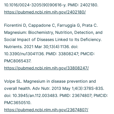
10.1016/0024-3205(90)90616-y. PMID: 2402180.
https://pubmed.ncbi.nlm.nih.gov/2402180/
Fiorentini D, Cappadone C, Farruggia G, Prata C.
Magnesium: Biochemistry, Nutrition, Detection, and
Social Impact of Diseases Linked to Its Deficiency.
Nutrients. 2021 Mar 30;13(4):1136. doi:
10.3390/nu13041136. PMID: 33808247; PMCID:
PMC8065437.
https://pubmed.ncbi.nlm.nih.gov/33808247/
Volpe SL. Magnesium in disease prevention and
overall health. Adv Nutr. 2013 May 1;4(3):378S-83S.
doi: 10.3945/an.112.003483. PMID: 23674807; PMCID:
PMC3650510.
https://pubmed.ncbi.nlm.nih.gov/23674807/