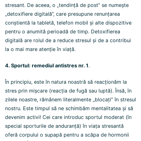
stresant. De aceea, o „tendință de post” se numește
„detoxifiere digitală”, care presupune renunțarea
conștientă la tabletă, telefon mobil și alte dispozitive
pentru o anumită perioadă de timp. Detoxifierea
digitală are rolul de a reduce stresul și de a contribui
la o mai mare atenție în viață.
4. Sportul: remediul antistres nr. 1
.
În principiu, este în natura noastră să reacționăm la
stres prin mișcare (reacția de fugă sau luptă). Însă, în
zilele noastre, rămânem literalmente „blocați” în stresul
nostru. Este timpul să ne schimbăm mentalitatea și să
devenim activi! Cei care introduc sportul moderat (în
special sporturile de anduranță) în viața stresantă
oferă corpului o supapă pentru a scăpa de hormonii