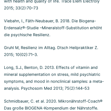
with health and quality of life. Trace Elem Electroly
2015; 33(2):70–73
Viebahn, I., Fäth-Neubauer, B. 2018. Die Biogena-
Erdensalz®-Studie –Mineralstoff-Substitution erhöht
die psychische Resilienz.
Gruhl M, Resilienz im Alltag. Dtsch Heilpraktiker Z.
2015; 10(02):71–3.
Long, S.J., Benton, D. 2013. Effects of vitamin and
mineral supplementation on stress, mild psychiatric
symptoms, and mood in nonclinical samples: a meta-
analysis. Psychosom Med 2013; 75(2):144–53
Schmidbauer, C. et al. 2020. Mikronährstoff-Coach®
Das große BIOGENA-Kompendium der Nährstoffe.