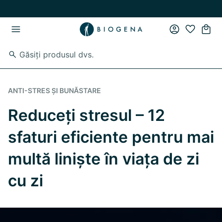
Skip to main content
Skip to main navigation
ANTI-STRES ȘI BUNĂSTARE
Reduceți stresul – 12
sfaturi eficiente pentru mai
multă liniște în viața de zi
cu zi