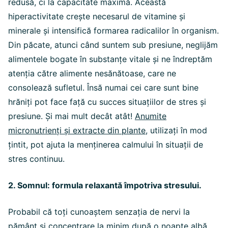
redusă, ci la capacitate maximă. Această
hiperactivitate crește necesarul de vitamine și
minerale și intensifică formarea radicalilor în organism.
Din păcate, atunci când suntem sub presiune, neglijăm
alimentele bogate în substanțe vitale și ne îndreptăm
atenția către alimente nesănătoase, care ne
consolează sufletul. Însă numai cei care sunt bine
hrăniți pot face față cu succes situațiilor de stres și
presiune. Și mai mult decât atât!
Anumite
micronutrienți și extracte din plante
, utilizați în mod
țintit, pot ajuta la menținerea calmului în situații de
stres continuu.
2. Somnul: formula relaxantă împotriva stresului.
Probabil că toți cunoaștem senzația de nervi la
pământ și concentrare la minim după o noapte albă.