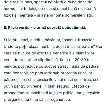
de stres. În plus, sportul ne oferă o bună doză de
hormoni ai fericirii, precum și o mai bună rezistență
fizică și mentală – și asta în toate domeniile vieții.
5. Pilula verde – o armă secretă subestimată.
Șuieratul apei, ciripitul păsărilor, foșnetul frunzelor.
Unde te poți relaxa mai bine decât în sânul naturii? Cei
care se bucură de efectele benefice ale plămânilor
verzi de trei ori pe săptămână, timp de 20-30 de
minute, pot reduce cu succes stresul. Baia de pădure
este deosebit de populară: sub protecția uriașilor
pădurei, stresul și tensiunile vieții de zi cu zi trec, cel
puțin pentru o vreme, în plan secund. Efectul de
prospețime se manifestă la nivel psihic, dar și celulele
și organele au timp să se regenereze.