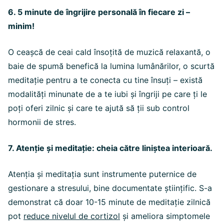
6. 5 minute de îngrijire personală în fiecare zi –
minim!
O ceașcă de ceai cald însoțită de muzică relaxantă, o
baie de spumă benefică la lumina lumânărilor, o scurtă
meditație pentru a te conecta cu tine însuți – există
modalități minunate de a te iubi și îngriji pe care ți le
poți oferi zilnic și care te ajută să ții sub control
hormonii de stres.
7. Atenție și meditație: cheia către liniștea interioară.
Atenția și meditația sunt instrumente puternice de
gestionare a stresului, bine documentate științific. S-a
demonstrat că doar 10-15 minute de meditație zilnică
pot
reduce nivelul de cortizol
și ameliora simptomele