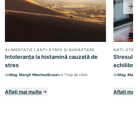
ALIMENTAȚIE | ANTI-STRES ȘI BUNĂSTARE
ANTI-STRE
Intoleranța la histamină cauzată de
Stresul ș
stres
echilibru
de
Mag. Margit Weichselbraun
•
4 Timp de citire
de
Mag. Margi
Aflați mai multe
Aflați mai