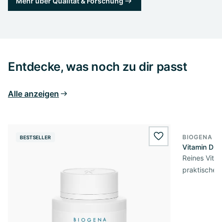
Mehr über Qualität & Forschung
Entdecke, was noch zu dir passt
Alle anzeigen
BIOGENA E
BESTSELLER
BESTSELL
wishlist.add
Vitamin D3 
Reines Vita
praktischer