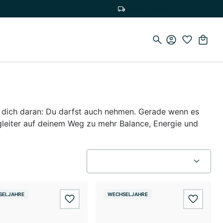
Versandkostenfrei ab 19,90€
rt dich daran: Du darfst auch nehmen. Gerade wenn es
gleiter auf deinem Weg zu mehr Balance, Energie und
SELJAHRE
WECHSELJAHRE
wishlist.add
wishlis