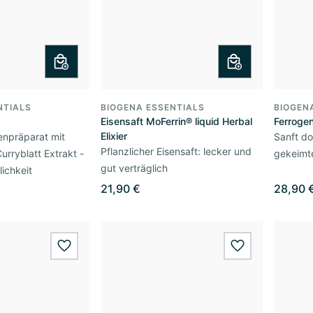
NTIALS
BIOGENA ESSENTIALS
BIOGEN
Eisensaft MoFerrin® liquid Herbal
Ferroge
Elixier
senpräparat mit
Sanft do
Pflanzlicher Eisensaft: lecker und
rryblatt Extrakt -
gekeimt
gut verträglich
lichkeit
21,90 €
28,90 
wishlist.add
wishlist.add