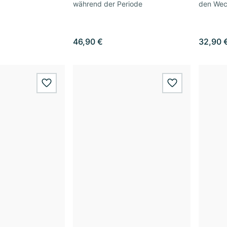
während der Periode
den Wec
46,90 €
32,90 
wishlist.add
wishlist.add