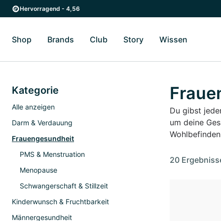
Zum Hauptinhalt springen
Zur Hauptnavigation springen
Hervorragend - 4,56
Shop
Brands
Club
Story
Wissen
Zum Untermenü Shop umschalten
Zum Untermenü Brands umschalten
Zum Untermenü Club umschalten
Zum Untermenü Story ums
Zum Unter
Fraue
Kategorie
Alle anzeigen
Du gibst jede
um deine Ges
Darm & Verdauung
Wohlbefinden
Frauengesundheit
PMS & Menstruation
20 Ergebniss
Menopause
Schwangerschaft & Stillzeit
Kinderwunsch & Fruchtbarkeit
Männergesundheit