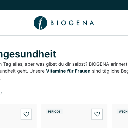
chalten
menü Wissen umschalten
ngesundheit
n Tag alles, aber was gibst du dir selbst? BIOGENA erinne
undheit geht. Unsere
Vitamine für Frauen
sind tägliche Be
.
e
PERIODE
WECH
wishlist.add
wishlist.add