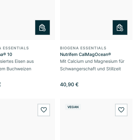
A ESSENTIALS
BIOGENA ESSENTIALS
na® 10
Nutrifem CalMagOcean®
siertes Eisen aus
Mit Calcium und Magnesium für
em Buchweizen
Schwangerschaft und Stillzeit
€
40,90 €
VEGAN
wishlist.add
wishlis