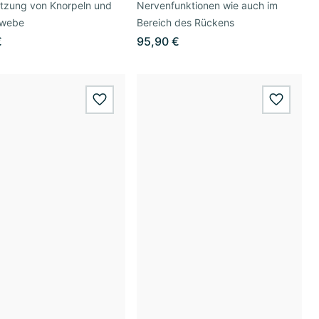
ützung von Knorpeln und
Nervenfunktionen wie auch im
ewebe
Bereich des Rückens
€
95,90 €
wishlist.add
wishlis