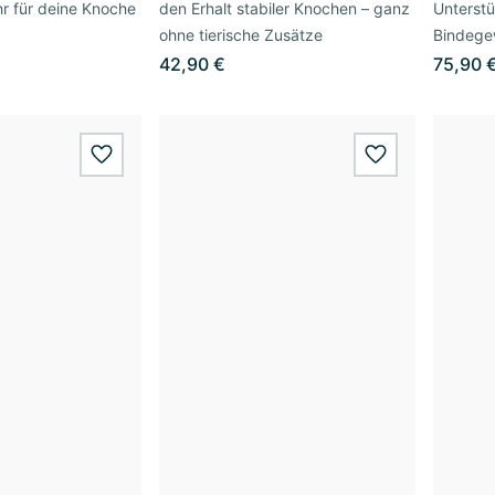
r für deine Knoche
den Erhalt stabiler Knochen – ganz
Unterst
ohne tierische Zusätze
Bindeg
42,90 €
75,90 
wishlist.add
wishlist.add