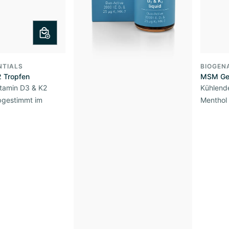
NTIALS
BIOGEN
2 Tropfen
MSM Ge
itamin D3 & K2
Kühlende
bgestimmt im
Menthol
x