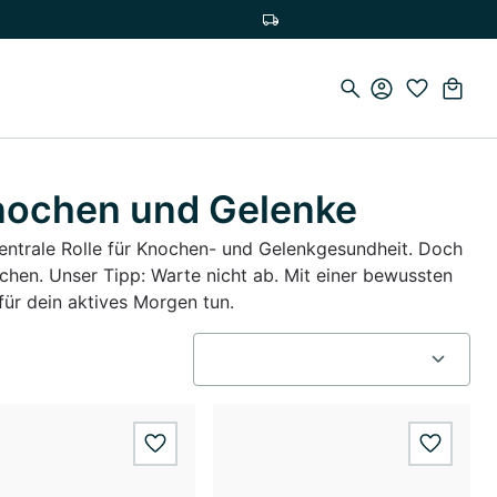
Versandkostenfrei ab 19,90€
nochen und Gelenke
entrale Rolle für Knochen- und Gelenkgesundheit. Doch
uchen. Unser Tipp: Warte nicht ab. Mit einer bewussten
ür dein aktives Morgen tun.
wishlist.add
wishlis