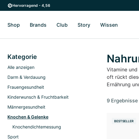
Zum Hauptinhalt springen
Zur Hauptnavigation springen
Hervorragend - 4,56
Shop
Brands
Club
Story
Wissen
Zum Untermenü Shop umschalten
Zum Untermenü Brands umschalten
Zum Untermenü Club umschalten
Zum Untermenü Story ums
Zum Unter
Nahru
Kategorie
Alle anzeigen
Vitamine und 
oft rückt die
Darm & Verdauung
Ernährung und
Frauengesundheit
Kinderwunsch & Fruchtbarkeit
9 Ergebnisse
Männergesundheit
Knochen & Gelenke
BESTSELLER
Knochendichtemessung
Sport