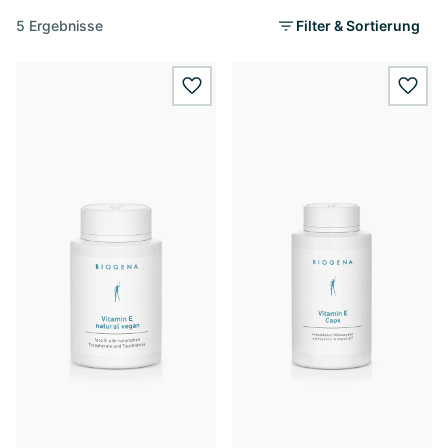
5 Ergebnisse
Filter & Sortierung
wishlist.add
wishl