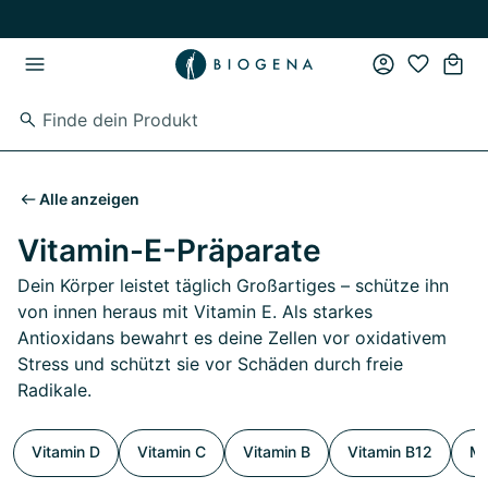
Zum Hauptinhalt springen
Zur Hauptnavigation springen
Alle anzeigen
Vitamin-E-Präparate
Dein Körper leistet täglich Großartiges – schütze ihn
von innen heraus mit Vitamin E. Als starkes
Antioxidans bewahrt es deine Zellen vor oxidativem
Stress und schützt sie vor Schäden durch freie
Radikale.
Vitamin D
Vitamin C
Vitamin B
Vitamin B12
Mu